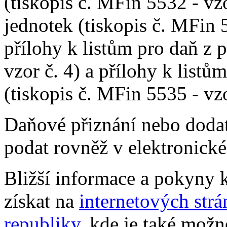
(tiskopis č. MFin 5532 - vzor
jednotek (tiskopis č. MFin 5
přílohy k listům pro daň z 
vzor č. 4) a přílohy k listů
(tiskopis č. MFin 5535 - vzo
Daňové přiznání nebo doda
podat rovněž v elektronick
Bližší informace a pokyny 
získat na
internetových str
republiky
, kde je také možn