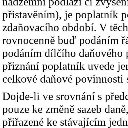
nadzemní podlaží či zvýšen
přistavěním), je poplatník 
zdaňovacího období. V těcht
rovnocenně buď podáním ř
podáním dílčího daňového 
přiznání poplatník uvede je
celkové daňové povinnosti 
Dojde-li ve srovnání s př
pouze ke změně sazeb daně
přiřazené ke stávajícím jed