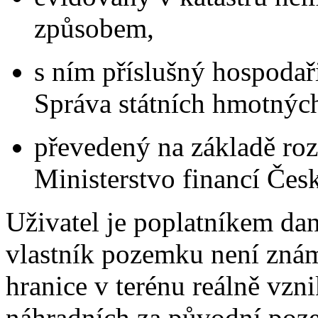
způsobem,
s ním příslušný hospodař
Správa státních hmotných
převedený na základě roz
Ministerstvo financí Česk
Uživatel je poplatníkem da
vlastník pozemku není znám
hranice v terénu reálně vz
náhradních za původní poz