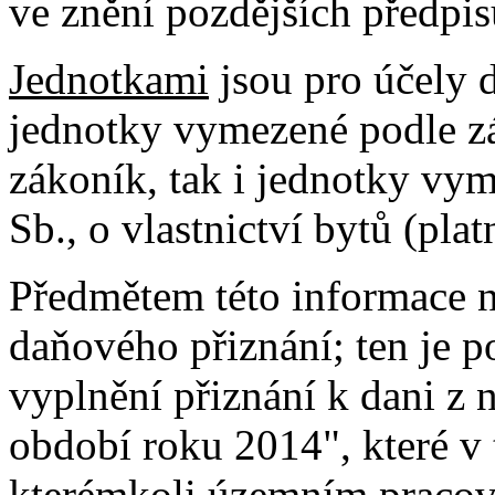
ve znění pozdějších předpis
Jednotkami
jsou pro účely 
jednotky vymezené podle z
zákoník, tak i jednotky vy
Sb., o vlastnictví bytů (pla
Předmětem této informace n
daňového přiznání; ten je 
vyplnění přiznání k dani z
období roku 2014", které v 
kterémkoli územním pracovi