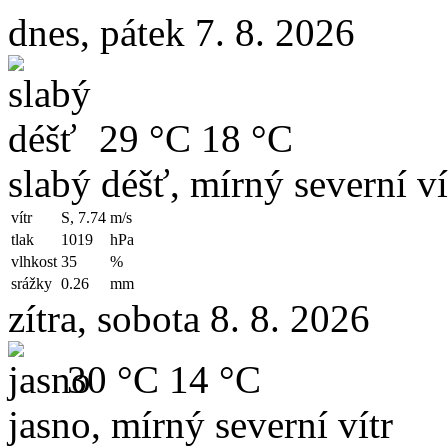
dnes, pátek 7. 8. 2026
29 °C
18 °C
slabý déšť, mírný severní ví
vítr
S, 7.74
m/s
tlak
1019
hPa
vlhkost
35
%
srážky
0.26
mm
zítra, sobota 8. 8. 2026
30 °C
14 °C
jasno, mírný severní vítr