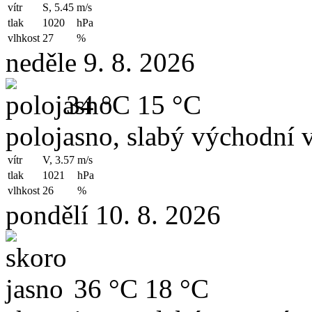
vítr
S, 5.45
m/s
tlak
1020
hPa
vlhkost
27
%
neděle 9. 8. 2026
34 °C
15 °C
polojasno, slabý východní v
vítr
V, 3.57
m/s
tlak
1021
hPa
vlhkost
26
%
pondělí 10. 8. 2026
36 °C
18 °C