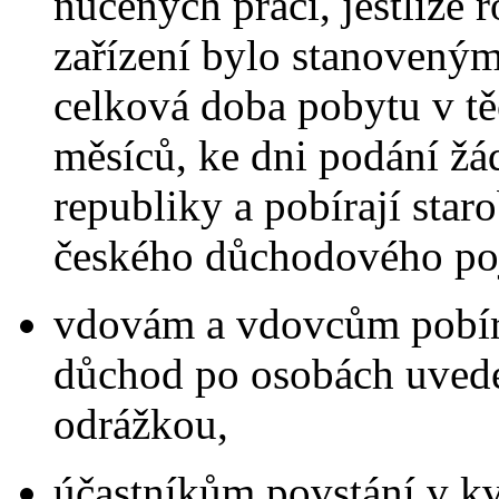
nucených prací, jestliže 
zařízení bylo stanoveným
celková doba pobytu v tě
měsíců, ke dni podání žá
republiky a pobírají star
českého důchodového poj
vdovám a vdovcům pobír
důchod po osobách uvede
odrážkou,
účastníkům povstání v kv