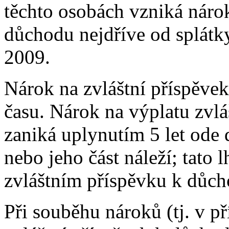
těchto osobách vzniká nárok
důchodu nejdříve od splátk
2009.
Nárok na zvláštní příspěve
času. Nárok na výplatu zvl
zaniká uplynutím 5 let ode 
nebo jeho část náleží; tato 
zvláštním příspěvku k důch
Při souběhu nároků (tj. v p