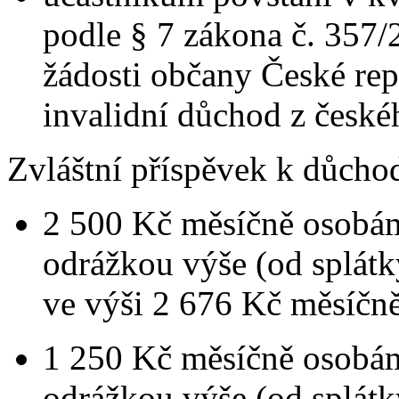
podle § 7 zákona č. 357/
žádosti občany České rep
invalidní důchod z české
Zvláštní příspěvek k důchod
2 500 Kč měsíčně osobám
odrážkou výše (od splát
ve výši 2 676 Kč měsíčně
1 250 Kč měsíčně osobá
odrážkou výše (od splát