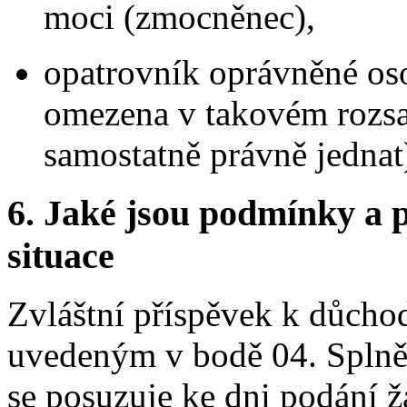
moci (zmocněnec),
opatrovník oprávněné oso
omezena v takovém rozsah
samostatně právně jednat
6.
Jaké jsou podmínky a p
situace
Zvláštní příspěvek k důch
uvedeným v bodě 04. Splně
se posuzuje ke dni podání ž