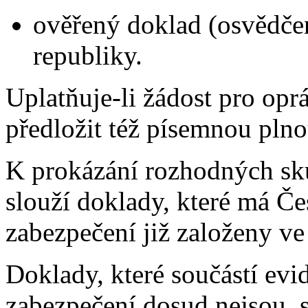
ověřený doklad (osvědčen
republiky.
Uplatňuje-li žádost pro op
předložit též písemnou pln
K prokázání rozhodných sku
slouží doklady, které má Če
zabezpečení již založeny ve
Doklady, které součástí evi
zabezpečení dosud nejsou, s