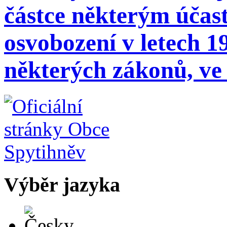
částce některým účas
osvobození v letech 1
některých zákonů, ve 
Výběr jazyka
Česky