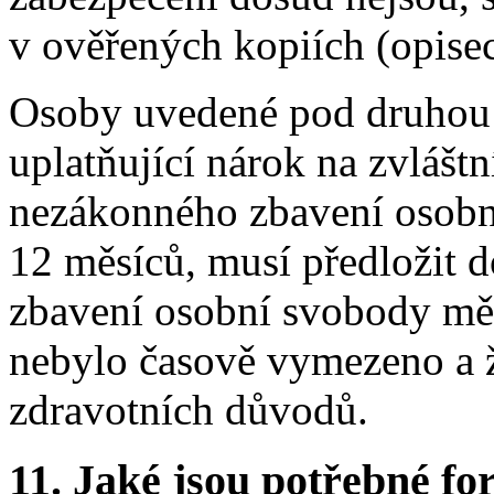
v ověřených kopiích (opise
Osoby uvedené pod druhou a
uplatňující nárok na zvláštn
nezákonného zbavení osobn
12 měsíců, musí předložit d
zbavení osobní svobody měl
nebylo časově vymezeno a ž
zdravotních důvodů.
11.
Jaké jsou potřebné for