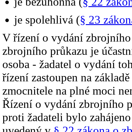
je bezúhonná (
§ 22 zákon
je spolehlivá (
§ 23 zákon
V řízení o vydání zbrojního
zbrojního průkazu je účastn
osoba - žadatel o vydání to
řízení zastoupen na základ
zmocnitele na plné moci ne
Řízení o vydání zbrojního 
proti žadateli bylo zahájeno 
uvedený v
§ 22 zákona o z