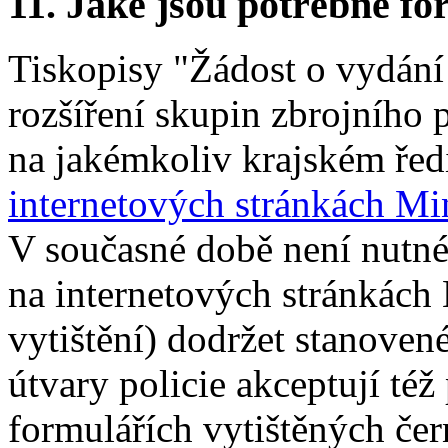
11.
Jaké jsou potřebné for
Tiskopisy "Žádost o vydání
rozšíření skupin zbrojního
na jakémkoliv krajském ředit
internetových stránkách Min
V současné době není nutné
na internetových stránkách M
vytištění) dodržet stanoven
útvary policie akceptují též
formulářích vytištěných čern