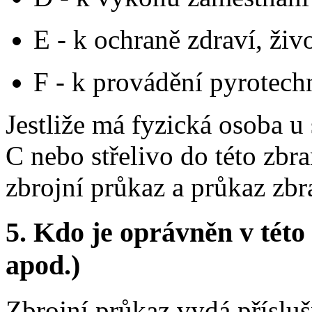
E - k ochraně zdraví, ži
F - k provádění pyrotec
Jestliže má fyzická osoba u
C nebo střelivo do této zbra
zbrojní průkaz a průkaz zbr
5.
Kdo je oprávněn v této 
apod.)
Zbrojní průkaz vydá přísluš