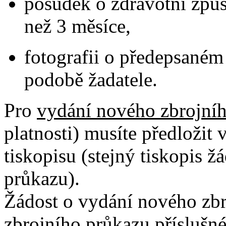
posudek o zdravotní způso
než 3 měsíce,
fotografii o předepsaném
podobě žadatele.
Pro
vydání nového zbrojní
platnosti) musíte předloži
tiskopisu (stejný tiskopis ž
průkazu).
Žádost o vydání nového zbr
zbrojního průkazu příslušné