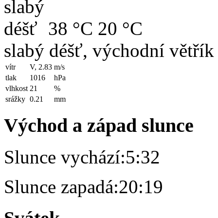
38 °C
20 °C
slabý déšť, východní větřík
vítr
V, 2.83
m/s
tlak
1016
hPa
vlhkost
21
%
srážky
0.21
mm
Východ a západ slunce
Slunce vychází:
5:32
Slunce zapadá:
20:19