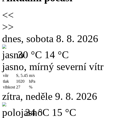
<<
>>
dnes, sobota 8. 8. 2026
30 °C
14 °C
jasno, mírný severní vítr
vítr
S, 5.45
m/s
tlak
1020
hPa
vlhkost
27
%
zítra, neděle 9. 8. 2026
34 °C
15 °C