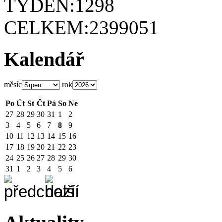
TÝDEN:
1298
CELKEM:
2399051
Kalendář
měsíc
rok
Po
Út
St
Čt
Pá
So
Ne
27
28
29
30
31
1
2
3
4
5
6
7
8
9
10
11
12
13
14
15
16
17
18
19
20
21
22
23
24
25
26
27
28
29
30
31
1
2
3
4
5
6