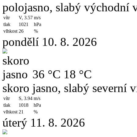
polojasno, slabý východní v
vítr
V, 3.57
m/s
tlak
1021
hPa
vlhkost
26
%
pondělí 10. 8. 2026
36 °C
18 °C
skoro jasno, slabý severní v
vítr
S, 3.94
m/s
tlak
1018
hPa
vlhkost
21
%
úterý 11. 8. 2026