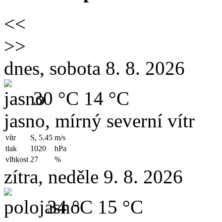
<<
>>
dnes, sobota 8. 8. 2026
30 °C
14 °C
jasno, mírný severní vítr
vítr
S, 5.45
m/s
tlak
1020
hPa
vlhkost
27
%
zítra, neděle 9. 8. 2026
34 °C
15 °C