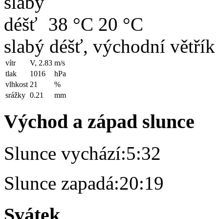
38 °C
20 °C
slabý déšť, východní větřík
vítr
V, 2.83
m/s
tlak
1016
hPa
vlhkost
21
%
srážky
0.21
mm
Východ a západ slunce
Slunce vychází:
5:32
Slunce zapadá:
20:19
Svátek