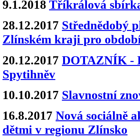
9.1.2018
Tříkrálová sbírk
28.12.2017
Střednědobý pl
Zlínském kraji pro období
20.12.2017
DOTAZNÍK - Ka
Spytihněv
10.10.2017
Slavnostní zn
16.8.2017
Nová sociálně ak
dětmi v regionu Zlínsko