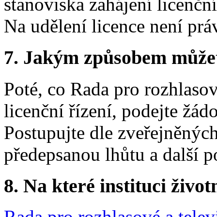
stanoviska zahájení licenčn
Na udělení licence není prá
7.
Jakým způsobem můžete 
Poté, co Rada pro rozhlasové
licenční řízení, podejte žádo
Postupujte dle zveřejněnýc
předepsanou lhůtu a další p
8.
Na které instituci životn
Rada pro rozhlasové a telev