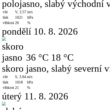
polojasno, slabý východní v
vítr
V, 3.57
m/s
tlak
1021
hPa
vlhkost
26
%
pondělí 10. 8. 2026
36 °C
18 °C
skoro jasno, slabý severní v
vítr
S, 3.94
m/s
tlak
1018
hPa
vlhkost
21
%
úterý 11. 8. 2026