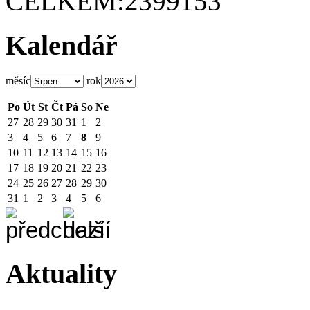
CELKEM:
2399153
Kalendář
měsíc
rok
Po
Út
St
Čt
Pá
So
Ne
27
28
29
30
31
1
2
3
4
5
6
7
8
9
10
11
12
13
14
15
16
17
18
19
20
21
22
23
24
25
26
27
28
29
30
31
1
2
3
4
5
6
Aktuality