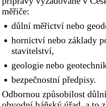
přípravy vyžadované v Česk
měřiče:
důlní měřictví nebo geod
hornictví nebo základy 
stavitelství,
geologie nebo geotechnik
bezpečnostní předpisy.
Odbornou způsobilost důlní
obvodní báňský úřad, a to 