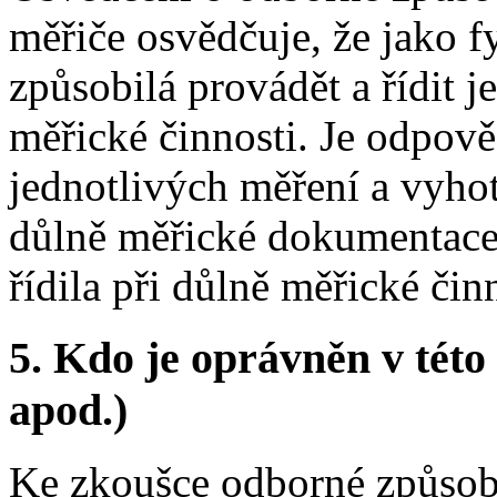
měřiče osvědčuje, že jako f
způsobilá provádět a řídit j
měřické činnosti. Je odpově
jednotlivých měření a vyho
důlně měřické dokumentace,
řídila při důlně měřické činn
5.
Kdo je oprávněn v této 
apod.)
Ke zkoušce odborné způsobi