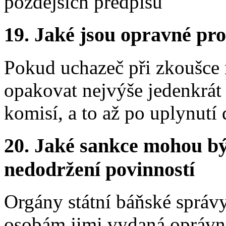
pozdějších předpisů
19.
Jaké jsou opravné pro
Pokud uchazeč při zkoušce
opakovat nejvýše jedenkrát
komisí, a to až po uplynutí
20.
Jaké sankce mohou bý
nedodržení povinností
Orgány státní báňské sprá
osobám jimi vydaná oprávn