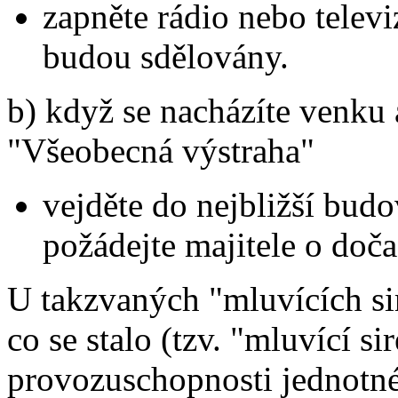
zapněte rádio nebo televi
budou sdělovány.
b) když se nacházíte venku 
"Všeobecná výstraha"
vejděte do nejbližší bud
požádejte majitele o doča
U takzvaných "mluvících sir
co se stalo (tzv. "mluvící s
provozuschopnosti jednotn