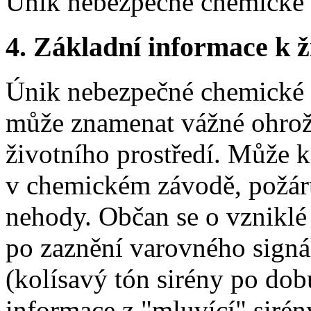
Únik nebezpečné chemické l
4.
Základní informace k ži
Únik nebezpečné chemické l
může znamenat vážné ohrože
životního prostředí. Může k
v chemickém závodě, požáru
nehody. Občan se o vzniklé 
po zaznění varovného signá
(kolísavý tón sirény po dob
informace z "mluvící" sirén