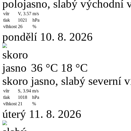
polojasno, slabý východní v
vítr
V, 3.57
m/s
tlak
1021
hPa
vlhkost
26
%
pondělí 10. 8. 2026
36 °C
18 °C
skoro jasno, slabý severní v
vítr
S, 3.94
m/s
tlak
1018
hPa
vlhkost
21
%
úterý 11. 8. 2026