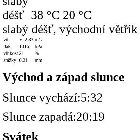
38 °C
20 °C
slabý déšť, východní větřík
vítr
V, 2.83
m/s
tlak
1016
hPa
vlhkost
21
%
srážky
0.21
mm
Východ a západ slunce
Slunce vychází:
5:32
Slunce zapadá:
20:19
Svátek