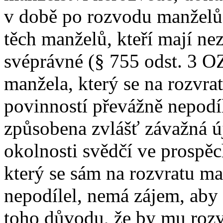
v době po rozvodu manželů
těch manželů, kteří mají nezl
svéprávné (§ 755 odst. 3 O
manžela, který se na rozvr
povinností převážně nepodí
způsobena zvlášť závažná ú
okolnosti svědčí ve prospě
který se sám na rozvratu ma
nepodílel, nemá zájem, aby
toho důvodu, že by mu roz