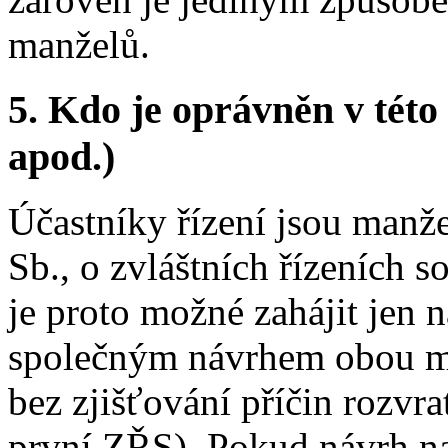
manželů.
5.
Kdo je oprávněn v této 
apod.)
Účastníky řízení jsou manž
Sb., o zvláštních řízeních s
je proto možné zahájit jen
společným návrhem obou ma
bez zjišťování příčin rozvra
první ZŘS). Pokud návrh na 