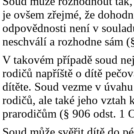
Soud může rozhodnout tak, 
je ovšem zřejmé, že dohod
odpovědnosti není v soulad
neschválí a rozhodne sám (
V takovém případě soud nej
rodičů napříště o dítě pečo
dítěte. Soud vezme v úvahu
rodičů, ale také jeho vztah
prarodičům (§ 906 odst. 1 
Soud může svěřit dítě do pé