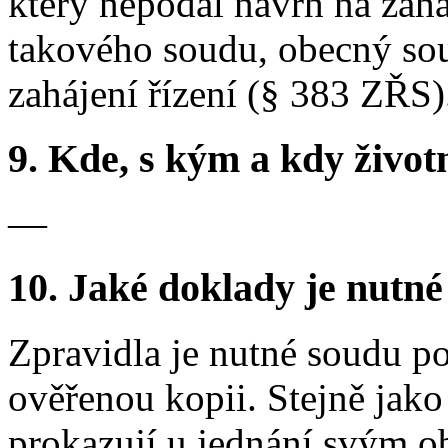
který nepodal návrh na zaháj
takového soudu, obecný sou
zahájení řízení (§ 383 ZŘS)
9.
Kde, s kým a kdy životní
—
10.
Jaké doklady je nutné
Zpravidla je nutné soudu pos
ověřenou kopii. Stejně jako 
prokazují u jednání svým o