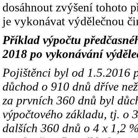
dosáhnout zvýšení tohoto 
je vykonávat výdělečnou čin
Příklad výpočtu předčasné
2018 po vykonávání výděleč
Pojištěnci byl od 1.5.2016 
důchod o 910 dnů dříve než
za prvních 360 dnů byl důc
výpočtového základu, tj. o 
dalších 360 dnů o 4 x 1,2 %