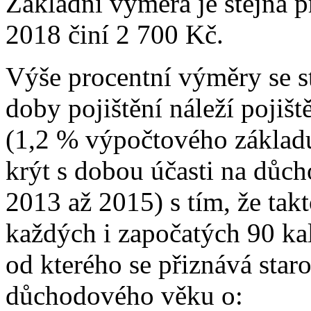
Základní výměra je stejná 
2018 činí 2 700 Kč.
Výše procentní výměry se st
doby pojištění náleží pojiš
(1,2 % výpočtového základu
krýt s dobou účasti na důc
2013 až 2015) s tím, že tak
každých i započatých 90 ka
od kterého se přiznává star
důchodového věku o: