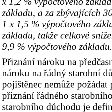
x 1,2 % výpočtového základ
základu, a za zbývajících 3
1 x 1,5 % výpočtového zákla
základu, takže celkové sníž
9,9 % výpočtového základu
Přiznání nároku na předčas
nároku na řádný starobní d
pojištěnec nemůže požádat 
přiznání řádného starobníh
starobního důchodu je defin