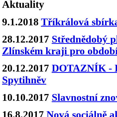
Aktuality
9.1.2018
Tříkrálová sbírk
28.12.2017
Střednědobý pl
Zlínském kraji pro období
20.12.2017
DOTAZNÍK - Ka
Spytihněv
10.10.2017
Slavnostní zn
16.8.2017
Nová sociálně ak