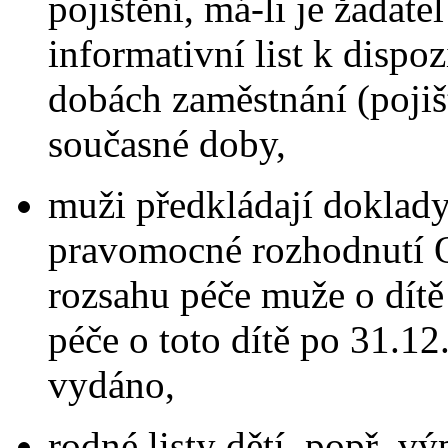
pojištění, má-li je žadate
informativní list k dispoz
dobách zaměstnání (pojiš
současné doby,
muži předkládají doklad
pravomocné rozhodnutí
rozsahu péče muže o dítě 
péče o toto dítě po 31.1
vydáno,
rodné listy dětí, popř. vý