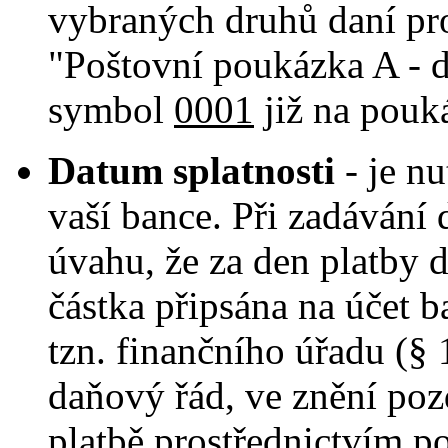
vybraných druhů daní pr
"Poštovní poukázka A - 
symbol
0001
již na pouká
Datum splatnosti
- je n
vaší bance. Při zadávání d
úvahu, že za den platby 
částka připsána na účet 
tzn. finančního úřadu (§
daňový řád, ve znění pozd
platbě prostřednictvím p