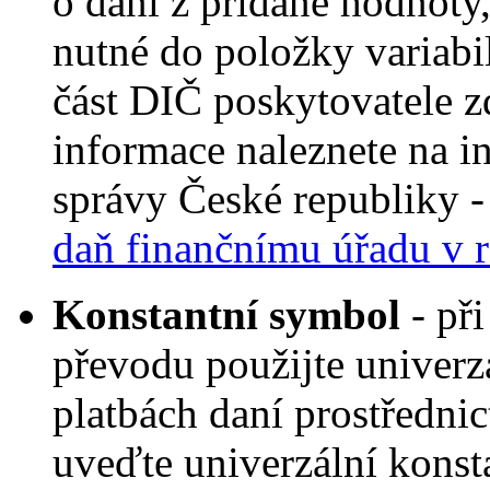
o dani z přidané hodnoty,
nutné do položky variab
část DIČ poskytovatele z
informace naleznete na i
správy České republiky -
daň finančnímu úřadu v 
Konstantní symbol
- př
převodu použijte univerz
platbách daní prostředni
uveďte univerzální kons