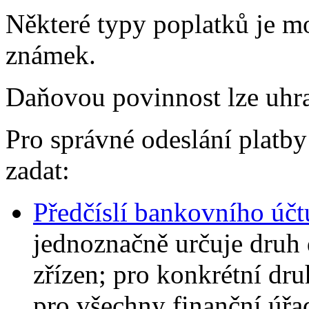
Některé typy poplatků je m
známek.
Daňovou povinnost lze uhrad
Pro správné odeslání platb
zadat:
Předčíslí bankovního účt
jednoznačně určuje druh d
zřízen; pro konkrétní dru
pro všechny finanční úřa