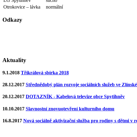
LG Spytihněv
sucho
Otrokovice – lávka
normální
Odkazy
Aktuality
9.1.2018
Tříkrálová sbírka 2018
28.12.2017
Střednědobý plán rozvoje sociálních služeb ve Zlínsk
20.12.2017
DOTAZNÍK - Kabelová televize obce Spytihněv
10.10.2017
Slavnostní znovuotevření kulturního domu
16.8.2017
Nová sociálně aktivizační služba pro rodiny s dětmi v 