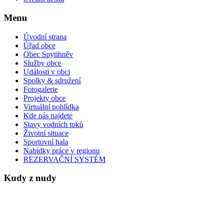
Menu
Úvodní strana
Úřad obce
Obec Spytihněv
Služby obce
Události v obci
Spolky & sdružení
Fotogalerie
Projekty obce
Virtuální pohlídka
Kde nás najdete
Stavy vodních toků
Životní situace
Sportovní hala
Nabídky práce v regionu
REZERVAČNÍ SYSTÉM
Kudy z nudy