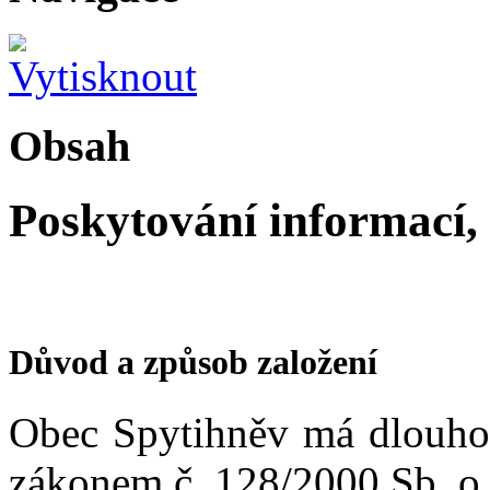
Obsah
Poskytování informací,
Důvod a způsob založení
Obec Spytihněv má dlouholet
zákonem č. 128/2000 Sb. o 