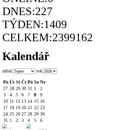
DNES:
227
TÝDEN:
1409
CELKEM:
2399162
Kalendář
měsíc
rok
Po
Út
St
Čt
Pá
So
Ne
27
28
29
30
31
1
2
3
4
5
6
7
8
9
10
11
12
13
14
15
16
17
18
19
20
21
22
23
24
25
26
27
28
29
30
31
1
2
3
4
5
6