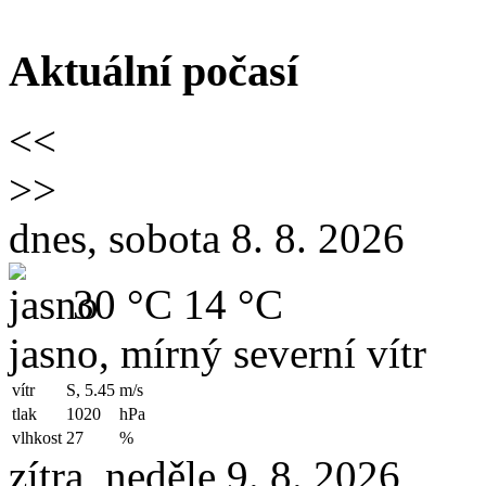
Aktuální počasí
<<
>>
dnes, sobota 8. 8. 2026
30 °C
14 °C
jasno, mírný severní vítr
vítr
S, 5.45
m/s
tlak
1020
hPa
vlhkost
27
%
zítra, neděle 9. 8. 2026