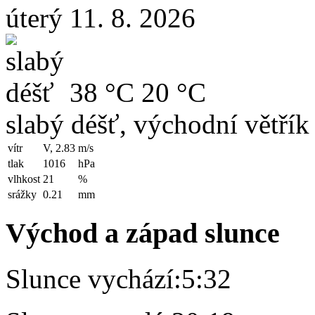
úterý 11. 8. 2026
38 °C
20 °C
slabý déšť, východní větřík
vítr
V, 2.83
m/s
tlak
1016
hPa
vlhkost
21
%
srážky
0.21
mm
Východ a západ slunce
Slunce vychází:
5:32