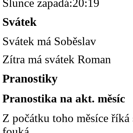
Slunce zapadá:
20:19
Svátek
Svátek má
Soběslav
Zítra má svátek
Roman
Pranostiky
Pranostika na akt. měsíc
Z počátku toho měsíce říká s
fouká.