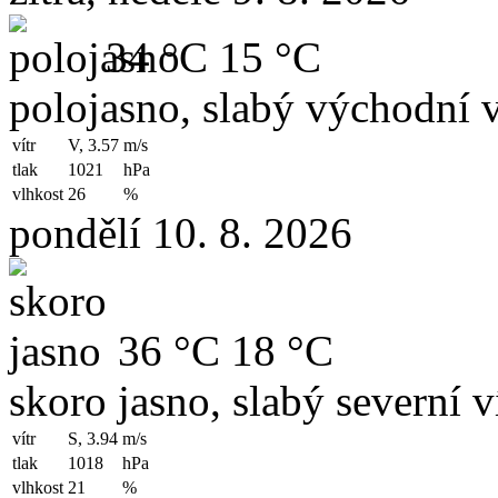
34 °C
15 °C
polojasno, slabý východní v
vítr
V, 3.57
m/s
tlak
1021
hPa
vlhkost
26
%
pondělí 10. 8. 2026
36 °C
18 °C
skoro jasno, slabý severní v
vítr
S, 3.94
m/s
tlak
1018
hPa
vlhkost
21
%