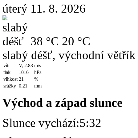
úterý 11. 8. 2026
38 °C
20 °C
slabý déšť, východní větřík
vítr
V, 2.83
m/s
tlak
1016
hPa
vlhkost
21
%
srážky
0.21
mm
Východ a západ slunce
Slunce vychází:
5:32