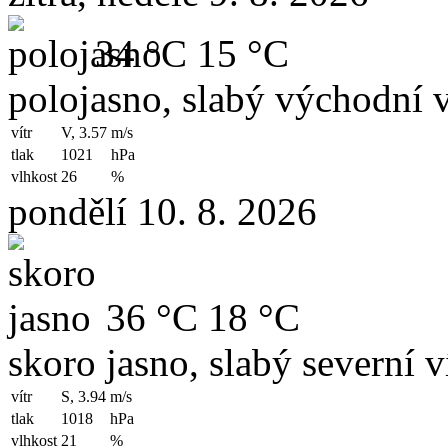
34 °C
15 °C
polojasno, slabý východní v
vítr
V, 3.57
m/s
tlak
1021
hPa
vlhkost
26
%
pondělí 10. 8. 2026
36 °C
18 °C
skoro jasno, slabý severní v
vítr
S, 3.94
m/s
tlak
1018
hPa
vlhkost
21
%