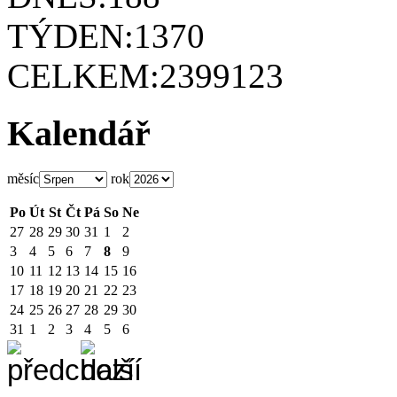
TÝDEN:
1370
CELKEM:
2399123
Kalendář
měsíc
rok
Po
Út
St
Čt
Pá
So
Ne
27
28
29
30
31
1
2
3
4
5
6
7
8
9
10
11
12
13
14
15
16
17
18
19
20
21
22
23
24
25
26
27
28
29
30
31
1
2
3
4
5
6