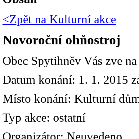
<Zpět na
Kulturní akce
Novoroční ohňostroj
Obec Spytihněv Vás zv
Datum konání:
1. 1. 2015 z
Místo konání:
Kulturní dům
Typ akce:
ostatní
Organizátor:
Neuvedeno