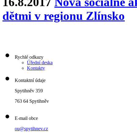
16.8.2017
Nová sociálně ak
dětmi v regionu Zlínsko
Rychlé odkazy
Úřední deska
Kontakty
Kontaktní údaje
Spytihněv 359
763 64 Spytihněv
E-mail obce
ou@spytihnev.cz