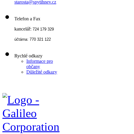
starosta@spytihnev.cz
Telefon a Fax
kancelář:
724 179 329
účtárna: 770 321 122
Rychlé odkazy
Informace pro
občany
Důležité odkazy