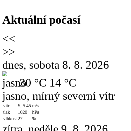
Aktuální počasí
<<
>>
dnes, sobota 8. 8. 2026
30 °C
14 °C
jasno, mírný severní vítr
vítr
S, 5.45
m/s
tlak
1020
hPa
vlhkost
27
%
zítra, neděle 9. 8. 2026