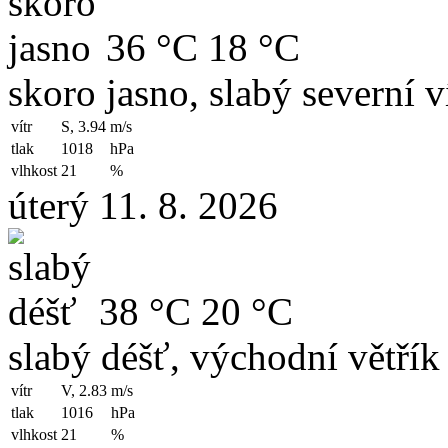
36 °C
18 °C
skoro jasno, slabý severní v
vítr
S, 3.94
m/s
tlak
1018
hPa
vlhkost
21
%
úterý 11. 8. 2026
38 °C
20 °C
slabý déšť, východní větřík
vítr
V, 2.83
m/s
tlak
1016
hPa
vlhkost
21
%