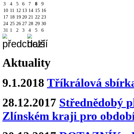
3
4
5
6
7
8
9
10
11
12
13
14
15
16
17
18
19
20
21
22
23
24
25
26
27
28
29
30
31
1
2
3
4
5
6
Aktuality
9.1.2018
Tříkrálová sbírk
28.12.2017
Střednědobý pl
Zlínském kraji pro období