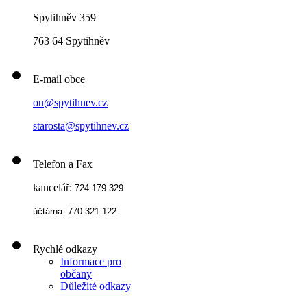
Spytihněv 359
763 64 Spytihněv
E-mail obce
ou@spytihnev.cz
starosta@spytihnev.cz
Telefon a Fax
kancelář:
724 179 329
účtárna: 770 321 122
Rychlé odkazy
Informace pro
občany
Důležité odkazy