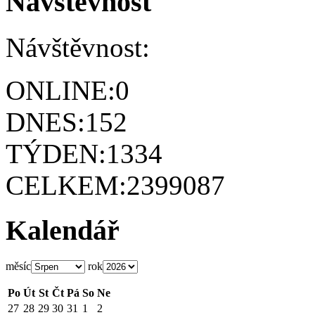
Návštěvnost
Návštěvnost:
ONLINE:
0
DNES:
152
TÝDEN:
1334
CELKEM:
2399087
Kalendář
měsíc
rok
Po
Út
St
Čt
Pá
So
Ne
27
28
29
30
31
1
2