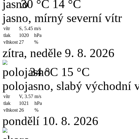
30 °C
14 °C
jasno, mírný severní vítr
vítr
S, 5.45
m/s
tlak
1020
hPa
vlhkost
27
%
zítra, neděle 9. 8. 2026
34 °C
15 °C
polojasno, slabý východní v
vítr
V, 3.57
m/s
tlak
1021
hPa
vlhkost
26
%
pondělí 10. 8. 2026