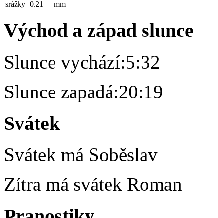
srážky
0.21
mm
Východ a západ slunce
Slunce vychází:
5:32
Slunce zapadá:
20:19
Svátek
Svátek má
Soběslav
Zítra má svátek
Roman
Pranostiky