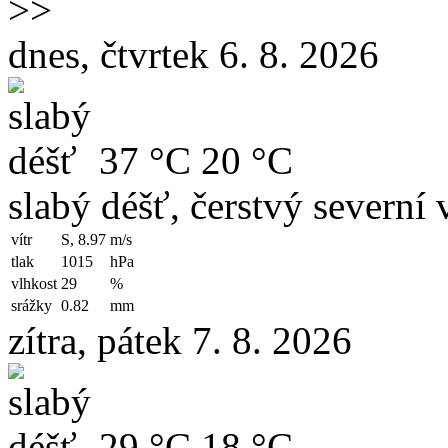
>>
dnes, čtvrtek 6. 8. 2026
37 °C
20 °C
slabý déšť, čerstvý severní v
vítr
S, 8.97
m/s
tlak
1015
hPa
vlhkost
29
%
srážky
0.82
mm
zítra, pátek 7. 8. 2026
29 °C
18 °C