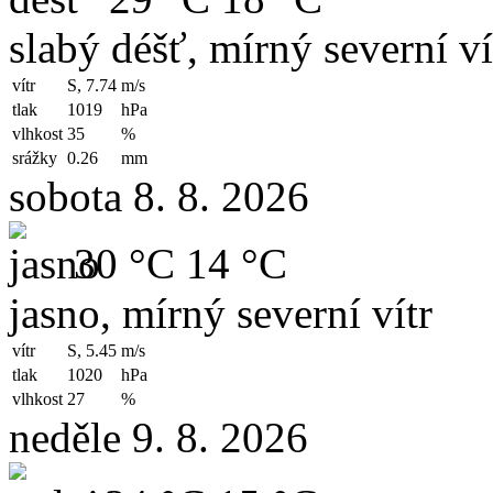
slabý déšť, mírný severní ví
vítr
S, 7.74
m/s
tlak
1019
hPa
vlhkost
35
%
srážky
0.26
mm
sobota 8. 8. 2026
30 °C
14 °C
jasno, mírný severní vítr
vítr
S, 5.45
m/s
tlak
1020
hPa
vlhkost
27
%
neděle 9. 8. 2026