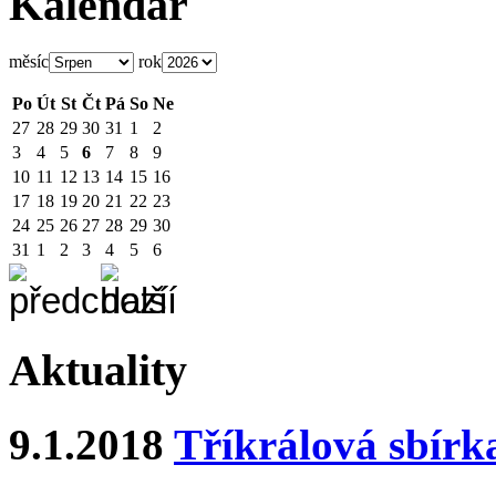
Kalendář
měsíc
rok
Po
Út
St
Čt
Pá
So
Ne
27
28
29
30
31
1
2
3
4
5
6
7
8
9
10
11
12
13
14
15
16
17
18
19
20
21
22
23
24
25
26
27
28
29
30
31
1
2
3
4
5
6
Aktuality
9.1.2018
Tříkrálová sbírk