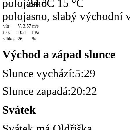
34 °C
15 °C
polojasno, slabý východní v
vítr
V, 3.57
m/s
tlak
1021
hPa
vlhkost
26
%
Východ a západ slunce
Slunce vychází:
5:29
Slunce zapadá:
20:22
Svátek
Svátek má
Oldřiška