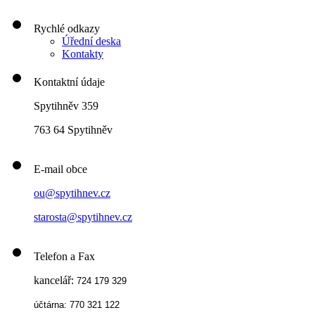
Rychlé odkazy
Úřední deska
Kontakty
Kontaktní údaje
Spytihněv 359
763 64 Spytihněv
E-mail obce
ou@spytihnev.cz
starosta@spytihnev.cz
Telefon a Fax
kancelář:
724 179 329
účtárna: 770 321 122