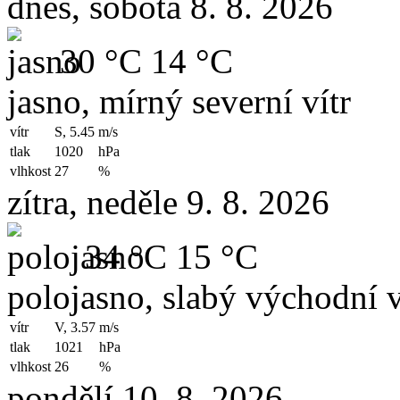
dnes, sobota 8. 8. 2026
30 °C
14 °C
jasno, mírný severní vítr
vítr
S, 5.45
m/s
tlak
1020
hPa
vlhkost
27
%
zítra, neděle 9. 8. 2026
34 °C
15 °C
polojasno, slabý východní v
vítr
V, 3.57
m/s
tlak
1021
hPa
vlhkost
26
%
pondělí 10. 8. 2026