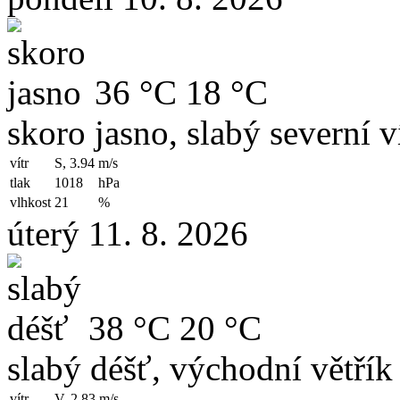
36 °C
18 °C
skoro jasno, slabý severní v
vítr
S, 3.94
m/s
tlak
1018
hPa
vlhkost
21
%
úterý 11. 8. 2026
38 °C
20 °C
slabý déšť, východní větřík
vítr
V, 2.83
m/s