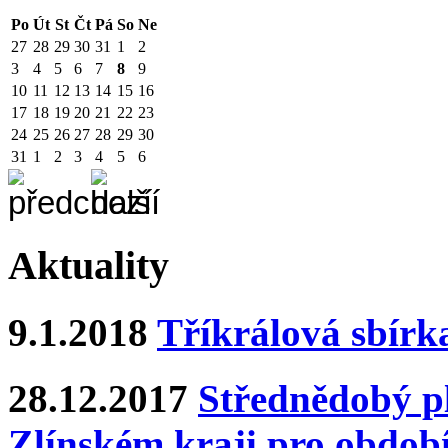
Po
Út
St
Čt
Pá
So
Ne
27
28
29
30
31
1
2
3
4
5
6
7
8
9
10
11
12
13
14
15
16
17
18
19
20
21
22
23
24
25
26
27
28
29
30
31
1
2
3
4
5
6
Aktuality
9.1.2018
Tříkrálová sbírk
28.12.2017
Střednědobý pl
Zlínském kraji pro období