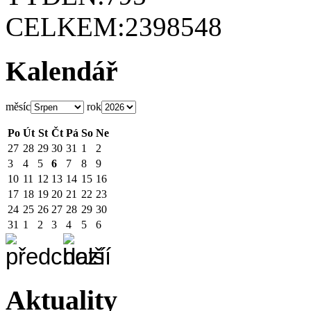
CELKEM:
2398548
Kalendář
měsíc
rok
Po
Út
St
Čt
Pá
So
Ne
27
28
29
30
31
1
2
3
4
5
6
7
8
9
10
11
12
13
14
15
16
17
18
19
20
21
22
23
24
25
26
27
28
29
30
31
1
2
3
4
5
6
Aktuality