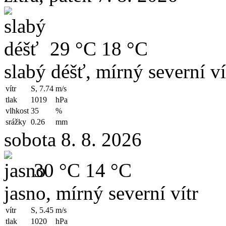
29 °C
18 °C
slabý déšť, mírný severní ví
vítr
S, 7.74
m/s
tlak
1019
hPa
vlhkost
35
%
srážky
0.26
mm
sobota 8. 8. 2026
30 °C
14 °C
jasno, mírný severní vítr
vítr
S, 5.45
m/s
tlak
1020
hPa