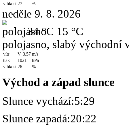
vlhkost
27
%
neděle 9. 8. 2026
34 °C
15 °C
polojasno, slabý východní v
vítr
V, 3.57
m/s
tlak
1021
hPa
vlhkost
26
%
Východ a západ slunce
Slunce vychází:
5:29
Slunce zapadá:
20:22