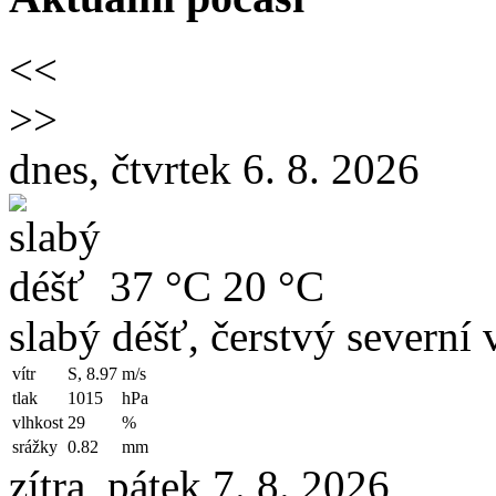
<<
>>
dnes, čtvrtek 6. 8. 2026
37 °C
20 °C
slabý déšť, čerstvý severní v
vítr
S, 8.97
m/s
tlak
1015
hPa
vlhkost
29
%
srážky
0.82
mm
zítra, pátek 7. 8. 2026