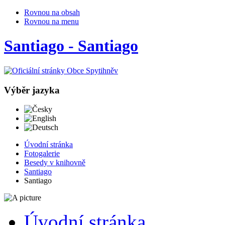
Rovnou na obsah
Rovnou na menu
Santiago - Santiago
Výběr jazyka
Česky
English
Deutsch
Úvodní stránka
Fotogalerie
Besedy v knihovně
Santiago
Santiago
Úvodní stránka