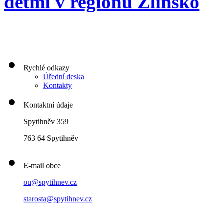
dětmi v regionu Zlínsko
Rychlé odkazy
Úřední deska
Kontakty
Kontaktní údaje
Spytihněv 359
763 64 Spytihněv
E-mail obce
ou@spytihnev.cz
starosta@spytihnev.cz