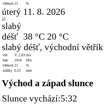
vlhkost
21
%
úterý 11. 8. 2026
38 °C
20 °C
slabý déšť, východní větřík
vítr
V, 2.83
m/s
tlak
1016
hPa
vlhkost
21
%
srážky
0.21
mm
Východ a západ slunce
Slunce vychází:
5:32