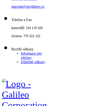
starosta@spytihnev.cz
Telefon a Fax
kancelář:
724 179 329
účtárna: 770 321 122
Rychlé odkazy
Informace pro
občany
Důležité odkazy