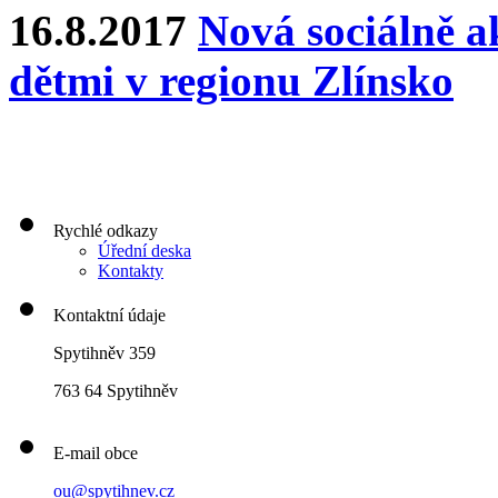
16.8.2017
Nová sociálně ak
dětmi v regionu Zlínsko
Rychlé odkazy
Úřední deska
Kontakty
Kontaktní údaje
Spytihněv 359
763 64 Spytihněv
E-mail obce
ou@spytihnev.cz