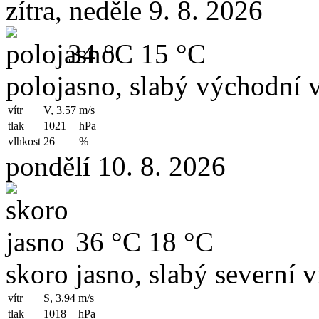
zítra, neděle 9. 8. 2026
34 °C
15 °C
polojasno, slabý východní v
vítr
V, 3.57
m/s
tlak
1021
hPa
vlhkost
26
%
pondělí 10. 8. 2026
36 °C
18 °C
skoro jasno, slabý severní v
vítr
S, 3.94
m/s
tlak
1018
hPa