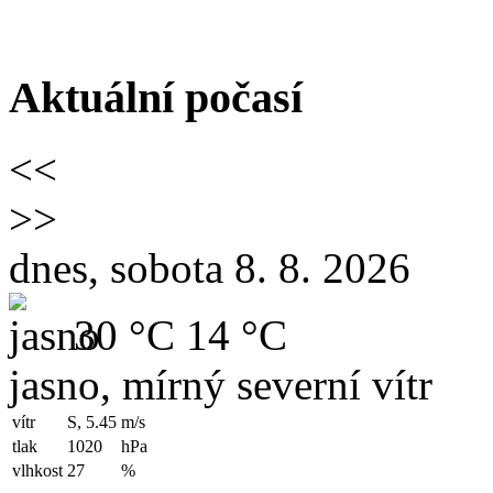
Aktuální počasí
<<
>>
dnes, sobota 8. 8. 2026
30 °C
14 °C
jasno, mírný severní vítr
vítr
S, 5.45
m/s
tlak
1020
hPa
vlhkost
27
%