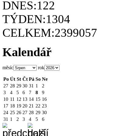
DNES:
122
TÝDEN:
1304
CELKEM:
2399057
Kalendář
měsíc
rok
Po
Út
St
Čt
Pá
So
Ne
27
28
29
30
31
1
2
3
4
5
6
7
8
9
10
11
12
13
14
15
16
17
18
19
20
21
22
23
24
25
26
27
28
29
30
31
1
2
3
4
5
6