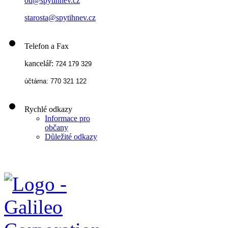
ou@spytihnev.cz
starosta@spytihnev.cz
Telefon a Fax
kancelář:
724 179 329
účtárna: 770 321 122
Rychlé odkazy
Informace pro
občany
Důležité odkazy