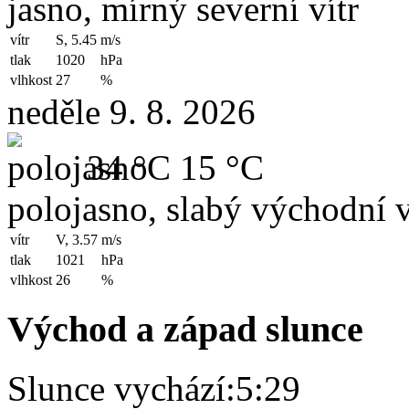
jasno, mírný severní vítr
vítr
S, 5.45
m/s
tlak
1020
hPa
vlhkost
27
%
neděle 9. 8. 2026
34 °C
15 °C
polojasno, slabý východní v
vítr
V, 3.57
m/s
tlak
1021
hPa
vlhkost
26
%
Východ a západ slunce
Slunce vychází:
5:29