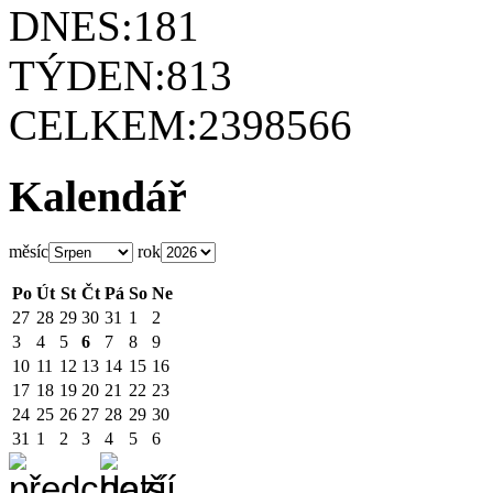
DNES:
181
TÝDEN:
813
CELKEM:
2398566
Kalendář
měsíc
rok
Po
Út
St
Čt
Pá
So
Ne
27
28
29
30
31
1
2
3
4
5
6
7
8
9
10
11
12
13
14
15
16
17
18
19
20
21
22
23
24
25
26
27
28
29
30
31
1
2
3
4
5
6