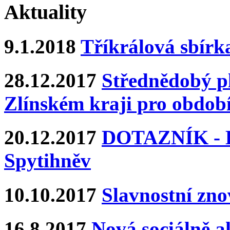
Aktuality
9.1.2018
Tříkrálová sbírk
28.12.2017
Střednědobý pl
Zlínském kraji pro období
20.12.2017
DOTAZNÍK - Ka
Spytihněv
10.10.2017
Slavnostní zn
16.8.2017
Nová sociálně ak