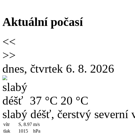
Aktuální počasí
<<
>>
dnes, čtvrtek 6. 8. 2026
37 °C
20 °C
slabý déšť, čerstvý severní v
vítr
S, 8.97
m/s
tlak
1015
hPa