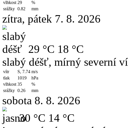
vlhkost
29
%
srážky
0.82
mm
zítra, pátek 7. 8. 2026
29 °C
18 °C
slabý déšť, mírný severní ví
vítr
S, 7.74
m/s
tlak
1019
hPa
vlhkost
35
%
srážky
0.26
mm
sobota 8. 8. 2026
30 °C
14 °C