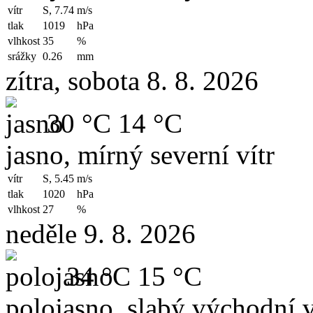
vítr
S, 7.74
m/s
tlak
1019
hPa
vlhkost
35
%
srážky
0.26
mm
zítra, sobota 8. 8. 2026
30 °C
14 °C
jasno, mírný severní vítr
vítr
S, 5.45
m/s
tlak
1020
hPa
vlhkost
27
%
neděle 9. 8. 2026
34 °C
15 °C
polojasno, slabý východní v