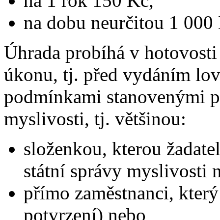
na 1 rok 150 Kč,
na dobu neurčitou 1 000
Úhrada probíhá v hotovost
úkonu, tj. před vydáním lov
podmínkami stanovenými př
myslivosti, tj. většinou:
složenkou, kterou žadate
státní správy myslivosti 
přímo zaměstnanci, který 
potvrzení) nebo