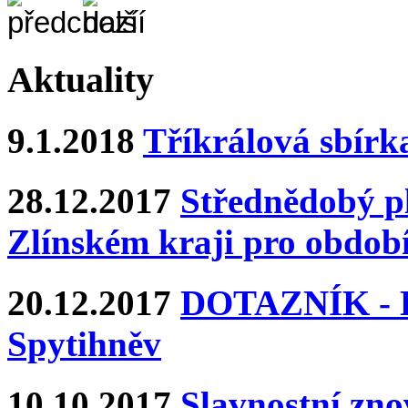
Aktuality
9.1.2018
Tříkrálová sbírk
28.12.2017
Střednědobý pl
Zlínském kraji pro období
20.12.2017
DOTAZNÍK - Ka
Spytihněv
10.10.2017
Slavnostní zn