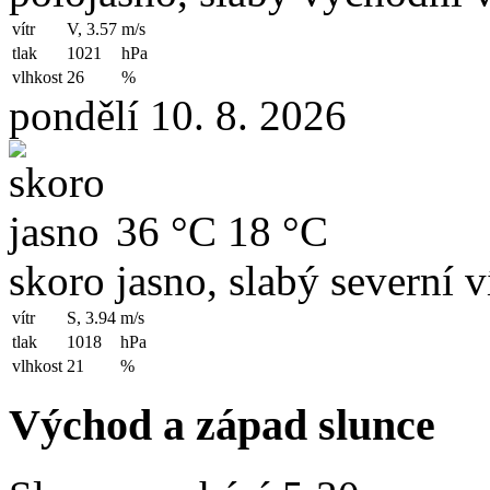
vítr
V, 3.57
m/s
tlak
1021
hPa
vlhkost
26
%
pondělí 10. 8. 2026
36 °C
18 °C
skoro jasno, slabý severní v
vítr
S, 3.94
m/s
tlak
1018
hPa
vlhkost
21
%
Východ a západ slunce