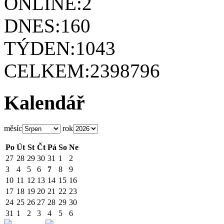
ONLINE:
2
DNES:
160
TÝDEN:
1043
CELKEM:
2398796
Kalendář
měsíc
rok
Po
Út
St
Čt
Pá
So
Ne
27
28
29
30
31
1
2
3
4
5
6
7
8
9
10
11
12
13
14
15
16
17
18
19
20
21
22
23
24
25
26
27
28
29
30
31
1
2
3
4
5
6