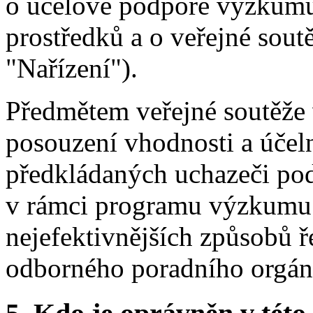
o účelové podpoře výzkumu
prostředků a o veřejné sout
"Nařízení").
Předmětem veřejné soutěže 
posouzení vhodnosti a účeln
předkládaných uchazeči pod
v rámci programu výzkumu 
nejefektivnějších způsobů 
odborného poradního orgán