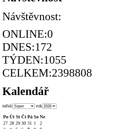
Návštěvnost:
ONLINE:
0
DNES:
172
TÝDEN:
1055
CELKEM:
2398808
Kalendář
měsíc
rok
Po
Út
St
Čt
Pá
So
Ne
27
28
29
30
31
1
2