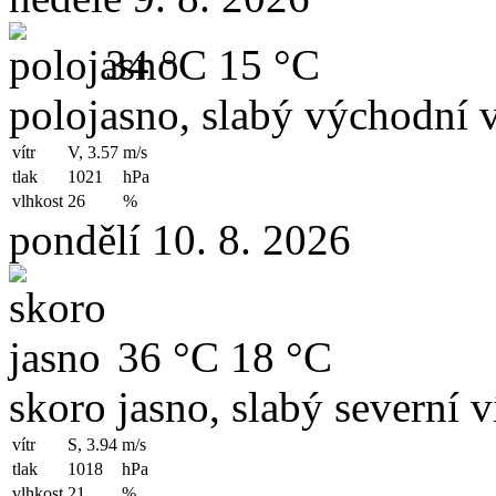
34 °C
15 °C
polojasno, slabý východní v
vítr
V, 3.57
m/s
tlak
1021
hPa
vlhkost
26
%
pondělí 10. 8. 2026
36 °C
18 °C
skoro jasno, slabý severní v
vítr
S, 3.94
m/s
tlak
1018
hPa
vlhkost
21
%