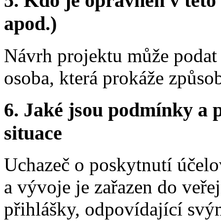
5.
Kdo je oprávněn v této 
apod.)
Návrh projektu může podat 
osoba, která prokáže způso
6.
Jaké jsou podmínky a p
situace
Uchazeč o poskytnutí účel
a vývoje je zařazen do veře
přihlášky, odpovídající svý