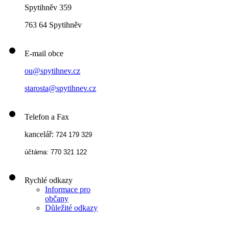
Spytihněv 359
763 64 Spytihněv
E-mail obce
ou@spytihnev.cz
starosta@spytihnev.cz
Telefon a Fax
kancelář:
724 179 329
účtárna: 770 321 122
Rychlé odkazy
Informace pro
občany
Důležité odkazy