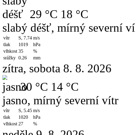
29 °C
18 °C
slabý déšť, mírný severní ví
vítr
S, 7.74
m/s
tlak
1019
hPa
vlhkost
35
%
srážky
0.26
mm
zítra, sobota 8. 8. 2026
30 °C
14 °C
jasno, mírný severní vítr
vítr
S, 5.45
m/s
tlak
1020
hPa
vlhkost
27
%
neděle 9. 8. 2026