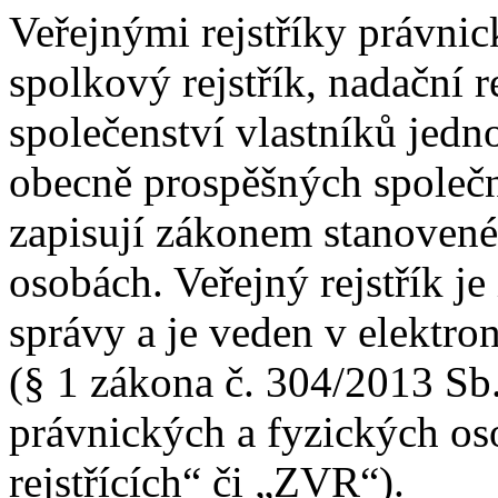
Veřejnými rejstříky právni
spolkový rejstřík, nadační rej
společenství vlastníků jedno
obecně prospěšných společno
zapisují zákonem stanovené
osobách. Veřejný rejstřík 
správy a je veden v elektr
(§ 1 zákona č. 304/2013 Sb.,
právnických a fyzických oso
rejstřících“ či „ZVR“).