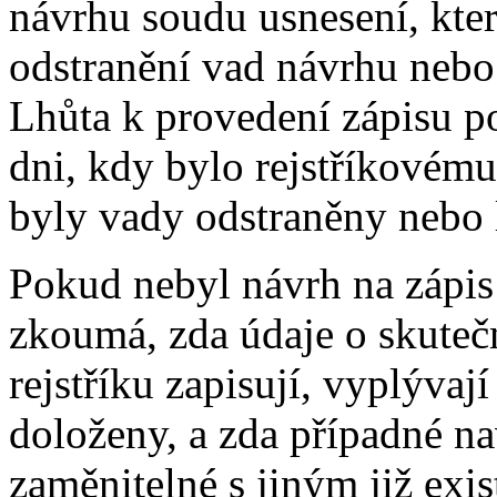
návrhu soudu usnesení, kte
odstranění vad návrhu nebo 
Lhůta k provedení zápisu p
dni, kdy bylo rejstříkovém
byly vady odstraněny nebo 
Pokud nebyl návrh na zápis
zkoumá, zda údaje o skuteč
rejstříku zapisují, vyplývají
doloženy, a zda případné n
zaměnitelné s jiným již ex