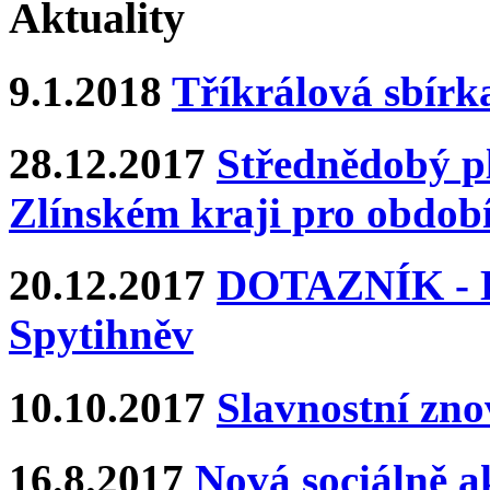
Aktuality
9.1.2018
Tříkrálová sbírk
28.12.2017
Střednědobý pl
Zlínském kraji pro období
20.12.2017
DOTAZNÍK - Ka
Spytihněv
10.10.2017
Slavnostní zn
16.8.2017
Nová sociálně ak