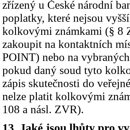
zřízený u České národní ba
poplatky, které nejsou vyšší
kolkovými známkami (§ 8 Z
zakoupit na kontaktních mís
POINT) nebo na vybraných p
pokud daný soud tyto kolko
zápis skutečnosti do veřejn
nelze platit kolkovými zná
108 a násl. ZVR).
13.
Jaké jsou lhůty pro vy