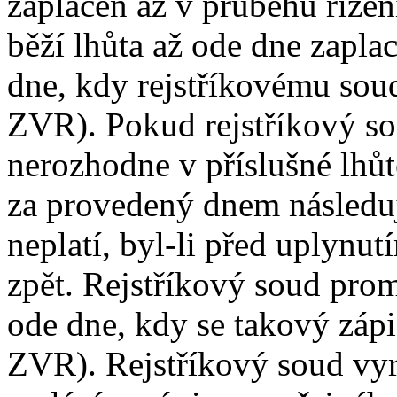
zaplacen až v průběhu řízen
běží lhůta až ode dne zapl
dne, kdy rejstříkovému sou
ZVR). Pokud rejstříkový so
nerozhodne v příslušné lhů
za provedený dnem následuj
neplatí, byl-li před uplynut
zpět. Rejstříkový soud pro
ode dne, kdy se takový záp
ZVR). Rejstříkový soud vy