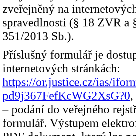
zveřejněný na internetových
spravedlnosti (§ 18 ZVR a §
351/2013 Sb.).
Příslušný formulář je dostu
internetových stránkách:
https://or.justice.cz/ias/if
pd9j367FefKcWG2XsG?0
,
– podání do veřejného rejstř
formulář. Výstupem elektro