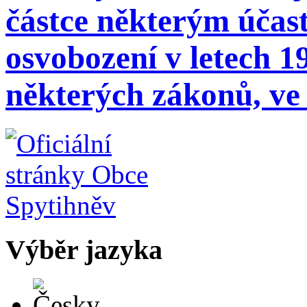
částce některým účas
osvobození v letech 1
některých zákonů, ve 
Výběr jazyka
Česky