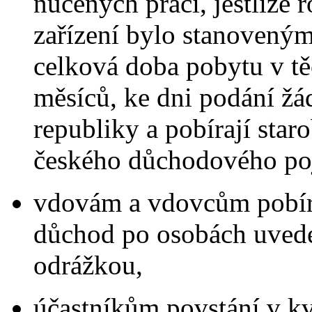
nucených prací, jestliže 
zařízení bylo stanoveným
celková doba pobytu v tě
měsíců, ke dni podání žá
republiky a pobírají star
českého důchodového poj
vdovám a vdovcům pobír
důchod po osobách uvede
odrážkou,
účastníkům povstání v kv