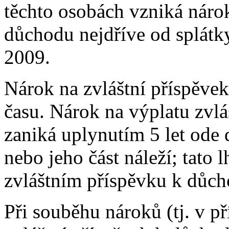
těchto osobách vzniká nárok
důchodu nejdříve od splátk
2009.
Nárok na zvláštní příspěve
času. Nárok na výplatu zvl
zaniká uplynutím 5 let ode 
nebo jeho část náleží; tato 
zvláštním příspěvku k důch
Při souběhu nároků (tj. v p