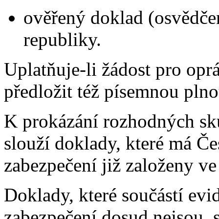
ověřený doklad (osvědčen
republiky.
Uplatňuje-li žádost pro op
předložit též písemnou pln
K prokázání rozhodných sku
slouží doklady, které má Če
zabezpečení již založeny ve
Doklady, které součástí evi
zabezpečení dosud nejsou, s