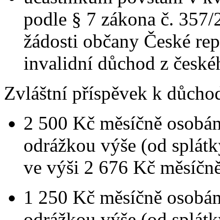
podle § 7 zákona č. 357/
žádosti občany České rep
invalidní důchod z české
Zvláštní příspěvek k důchod
2 500 Kč měsíčně osobám
odrážkou výše (od splát
ve výši 2 676 Kč měsíčně
1 250 Kč měsíčně osobá
odrážkou výše (od splát