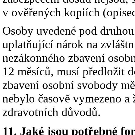
v ověřených kopiích (opise
Osoby uvedené pod druhou a
uplatňující nárok na zvláštn
nezákonného zbavení osobn
12 měsíců, musí předložit d
zbavení osobní svobody měl
nebylo časově vymezeno a ž
zdravotních důvodů.
11.
Jaké jsou potřebné for