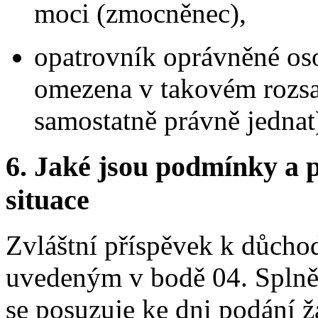
moci (zmocněnec),
opatrovník oprávněné oso
omezena v takovém rozsah
samostatně právně jednat
6.
Jaké jsou podmínky a p
situace
Zvláštní příspěvek k důch
uvedeným v bodě 04. Splně
se posuzuje ke dni podání ž