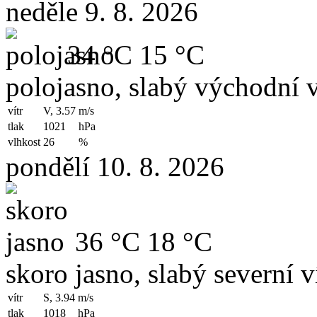
neděle 9. 8. 2026
34 °C
15 °C
polojasno, slabý východní v
vítr
V, 3.57
m/s
tlak
1021
hPa
vlhkost
26
%
pondělí 10. 8. 2026
36 °C
18 °C
skoro jasno, slabý severní v
vítr
S, 3.94
m/s
tlak
1018
hPa