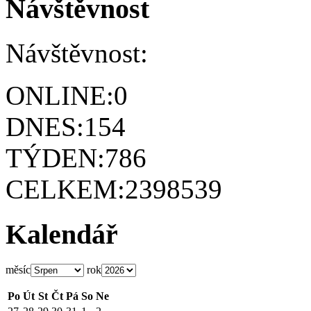
Návštěvnost
Návštěvnost:
ONLINE:
0
DNES:
154
TÝDEN:
786
CELKEM:
2398539
Kalendář
měsíc
rok
Po
Út
St
Čt
Pá
So
Ne