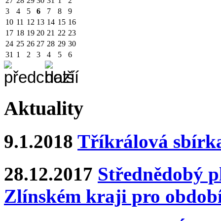
27
28
29
30
31
1
2
3
4
5
6
7
8
9
10
11
12
13
14
15
16
17
18
19
20
21
22
23
24
25
26
27
28
29
30
31
1
2
3
4
5
6
Aktuality
9.1.2018
Tříkrálová sbírk
28.12.2017
Střednědobý pl
Zlínském kraji pro období