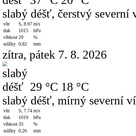
slabý déšť, čerstvý severní v
vítr
S, 8.97
m/s
tlak
1015
hPa
vlhkost
29
%
srážky
0.82
mm
zítra, pátek 7. 8. 2026
29 °C
18 °C
slabý déšť, mírný severní ví
vítr
S, 7.74
m/s
tlak
1019
hPa
vlhkost
35
%
srážky
0.26
mm