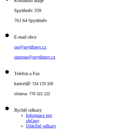
Kontaktní údaje
Spytihněv 359
763 64 Spytihněv
E-mail obce
ou@spytihnev.cz
starosta@spytihnev.cz
Telefon a Fax
kancelář:
724 179 329
účtárna: 770 321 122
Rychlé odkazy
Informace pro
občany
Důležité odkazy