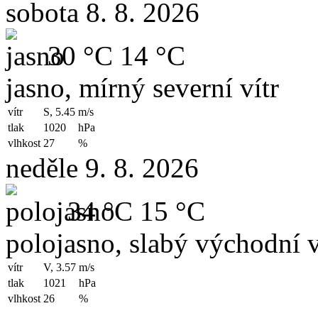
sobota 8. 8. 2026
30 °C
14 °C
jasno, mírný severní vítr
vítr
S, 5.45
m/s
tlak
1020
hPa
vlhkost
27
%
neděle 9. 8. 2026
34 °C
15 °C
polojasno, slabý východní v
vítr
V, 3.57
m/s
tlak
1021
hPa
vlhkost
26
%