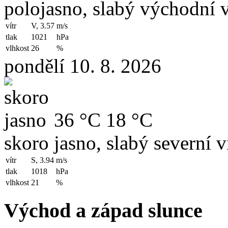
polojasno, slabý východní v
vítr
V, 3.57
m/s
tlak
1021
hPa
vlhkost
26
%
pondělí 10. 8. 2026
36 °C
18 °C
skoro jasno, slabý severní v
vítr
S, 3.94
m/s
tlak
1018
hPa
vlhkost
21
%
Východ a západ slunce