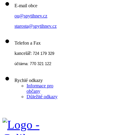
E-mail obce
ou@spytihnev.cz
starosta@spytihnev.cz
Telefon a Fax
kancelář:
724 179 329
účtárna: 770 321 122
Rychlé odkazy
Informace pro
občany
Důležité odkazy