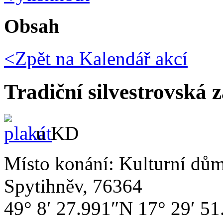
Obsah
<Zpět na
Kalendář akcí
Tradiční silvestrovská 
u KD
Místo konání:
Kulturní dům
Spytihněv, 76364
49° 8′ 27.991″N 17° 29′ 5