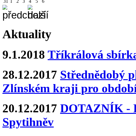
31
1
2
3
4
5
6
Aktuality
9.1.2018
Tříkrálová sbírk
28.12.2017
Střednědobý pl
Zlínském kraji pro období
20.12.2017
DOTAZNÍK - Ka
Spytihněv