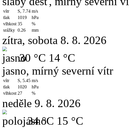
slabý déšť, mírný severní ví
vítr
S, 7.74
m/s
tlak
1019
hPa
vlhkost
35
%
srážky
0.26
mm
zítra, sobota 8. 8. 2026
30 °C
14 °C
jasno, mírný severní vítr
vítr
S, 5.45
m/s
tlak
1020
hPa
vlhkost
27
%
neděle 9. 8. 2026
34 °C
15 °C