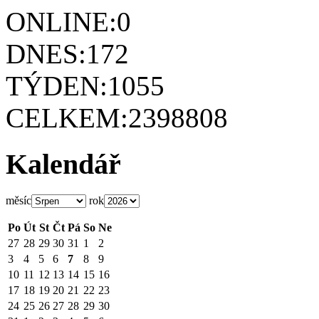
ONLINE:
0
DNES:
172
TÝDEN:
1055
CELKEM:
2398808
Kalendář
měsíc
rok
Po
Út
St
Čt
Pá
So
Ne
27
28
29
30
31
1
2
3
4
5
6
7
8
9
10
11
12
13
14
15
16
17
18
19
20
21
22
23
24
25
26
27
28
29
30