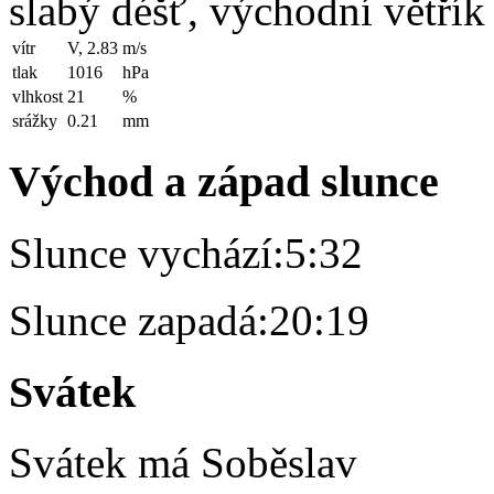
slabý déšť, východní větřík
vítr
V, 2.83
m/s
tlak
1016
hPa
vlhkost
21
%
srážky
0.21
mm
Východ a západ slunce
Slunce vychází:
5:32
Slunce zapadá:
20:19
Svátek
Svátek má
Soběslav