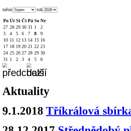
měsíc
rok
Po
Út
St
Čt
Pá
So
Ne
27
28
29
30
31
1
2
3
4
5
6
7
8
9
10
11
12
13
14
15
16
17
18
19
20
21
22
23
24
25
26
27
28
29
30
31
1
2
3
4
5
6
Aktuality
9.1.2018
Tříkrálová sbírk
28.12.2017
Střednědobý pl