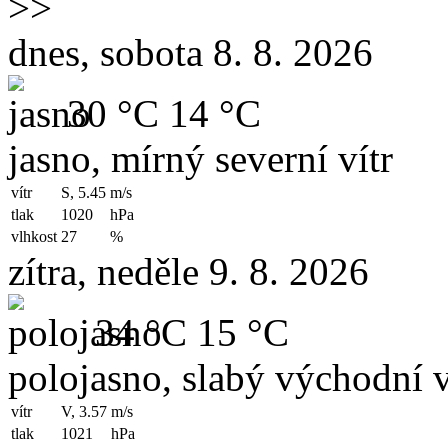
>>
dnes, sobota 8. 8. 2026
30 °C
14 °C
jasno, mírný severní vítr
vítr
S, 5.45
m/s
tlak
1020
hPa
vlhkost
27
%
zítra, neděle 9. 8. 2026
34 °C
15 °C
polojasno, slabý východní v
vítr
V, 3.57
m/s
tlak
1021
hPa