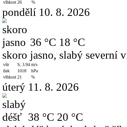
vlhkost
26
%
pondělí 10. 8. 2026
36 °C
18 °C
skoro jasno, slabý severní v
vítr
S, 3.94
m/s
tlak
1018
hPa
vlhkost
21
%
úterý 11. 8. 2026
38 °C
20 °C