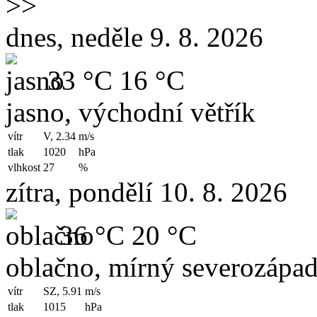
>>
dnes, neděle 9. 8. 2026
33 °C
16 °C
jasno, východní větřík
vítr
V, 2.34
m/s
tlak
1020
hPa
vlhkost
27
%
zítra, pondělí 10. 8. 2026
36 °C
20 °C
oblačno, mírný severozápad
vítr
SZ, 5.91
m/s
tlak
1015
hPa