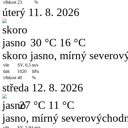
vlhkost
23
%
úterý 11. 8. 2026
30 °C
16 °C
skoro jasno, mírný severov
vítr
SV, 6.5
m/s
tlak
1020
hPa
vlhkost
40
%
středa 12. 8. 2026
27 °C
11 °C
jasno, mírný severovýchodn
vítr
SV, 5.94
m/s