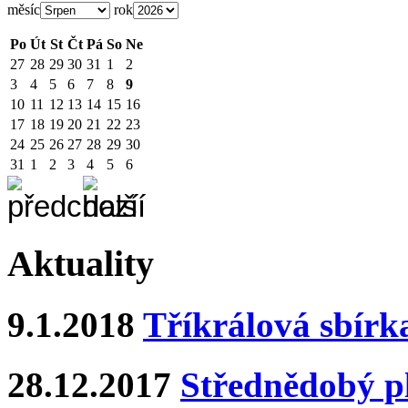
měsíc
rok
Po
Út
St
Čt
Pá
So
Ne
27
28
29
30
31
1
2
3
4
5
6
7
8
9
10
11
12
13
14
15
16
17
18
19
20
21
22
23
24
25
26
27
28
29
30
31
1
2
3
4
5
6
Aktuality
9.1.2018
Tříkrálová sbírk
28.12.2017
Střednědobý pl