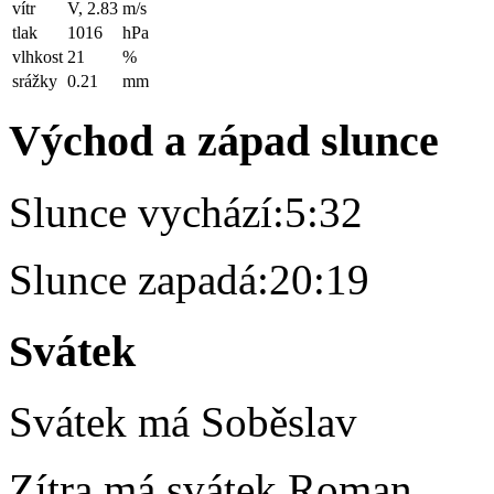
vítr
V, 2.83
m/s
tlak
1016
hPa
vlhkost
21
%
srážky
0.21
mm
Východ a západ slunce
Slunce vychází:
5:32
Slunce zapadá:
20:19
Svátek
Svátek má
Soběslav
Zítra má svátek
Roman