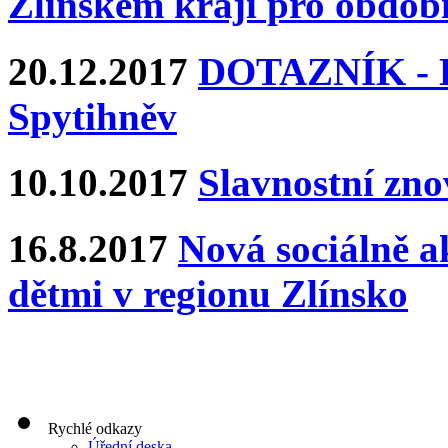
Zlínském kraji pro období
20.12.2017
DOTAZNÍK - Ka
Spytihněv
10.10.2017
Slavnostní zn
16.8.2017
Nová sociálně ak
dětmi v regionu Zlínsko
Rychlé odkazy
Úřední deska