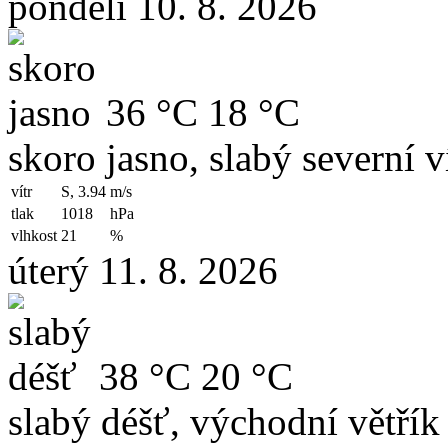
pondělí 10. 8. 2026
36 °C
18 °C
skoro jasno, slabý severní v
vítr
S, 3.94
m/s
tlak
1018
hPa
vlhkost
21
%
úterý 11. 8. 2026
38 °C
20 °C
slabý déšť, východní větřík