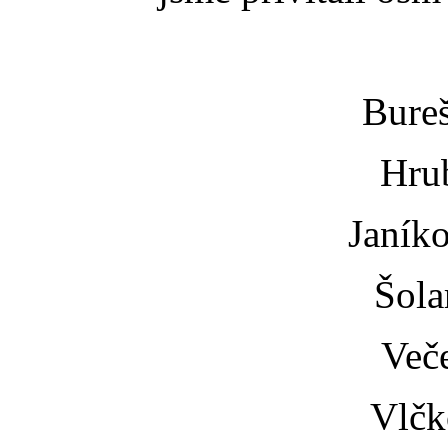
Bureš
Hru
Janík
Šola
Več
Vlčk