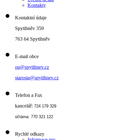
Kontakty
Kontaktní údaje
Spytihněv 359
763 64 Spytihněv
E-mail obce
ou@spytihnev.cz
starosta@spytihnev.cz
Telefon a Fax
kancelář:
724 179 329
účtárna: 770 321 122
Rychlé odkazy
Informace pro