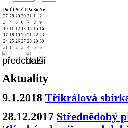
Po
Út
St
Čt
Pá
So
Ne
27
28
29
30
31
1
2
3
4
5
6
7
8
9
10
11
12
13
14
15
16
17
18
19
20
21
22
23
24
25
26
27
28
29
30
31
1
2
3
4
5
6
Aktuality
9.1.2018
Tříkrálová sbírk
28.12.2017
Střednědobý pl