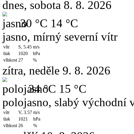
dnes, sobota 8. 8. 2026
30 °C
14 °C
jasno, mírný severní vítr
vítr
S, 5.45
m/s
tlak
1020
hPa
vlhkost
27
%
zítra, neděle 9. 8. 2026
34 °C
15 °C
polojasno, slabý východní v
vítr
V, 3.57
m/s
tlak
1021
hPa
vlhkost
26
%