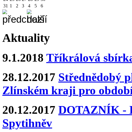
31
1
2
3
4
5
6
Aktuality
9.1.2018
Tříkrálová sbírk
28.12.2017
Střednědobý pl
Zlínském kraji pro období
20.12.2017
DOTAZNÍK - Ka
Spytihněv