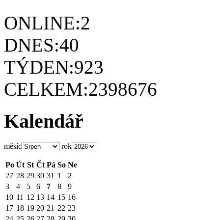
ONLINE:
2
DNES:
40
TÝDEN:
923
CELKEM:
2398676
Kalendář
měsíc
rok
Po
Út
St
Čt
Pá
So
Ne
27
28
29
30
31
1
2
3
4
5
6
7
8
9
10
11
12
13
14
15
16
17
18
19
20
21
22
23
24
25
26
27
28
29
30