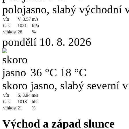
polojasno, slabý východní v
vítr
V, 3.57
m/s
tlak
1021
hPa
vlhkost
26
%
pondělí 10. 8. 2026
36 °C
18 °C
skoro jasno, slabý severní v
vítr
S, 3.94
m/s
tlak
1018
hPa
vlhkost
21
%
Východ a západ slunce