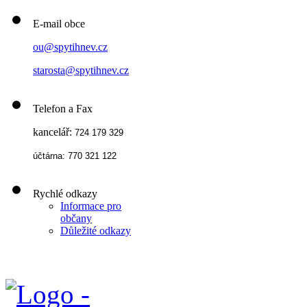
E-mail obce
ou@spytihnev.cz
starosta@spytihnev.cz
Telefon a Fax
kancelář:
724 179 329
účtárna: 770 321 122
Rychlé odkazy
Informace pro
občany
Důležité odkazy