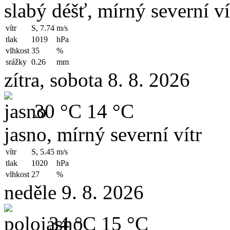
slabý déšť, mírný severní ví
vítr
S, 7.74
m/s
tlak
1019
hPa
vlhkost
35
%
srážky
0.26
mm
zítra, sobota 8. 8. 2026
30 °C
14 °C
jasno, mírný severní vítr
vítr
S, 5.45
m/s
tlak
1020
hPa
vlhkost
27
%
neděle 9. 8. 2026
34 °C
15 °C